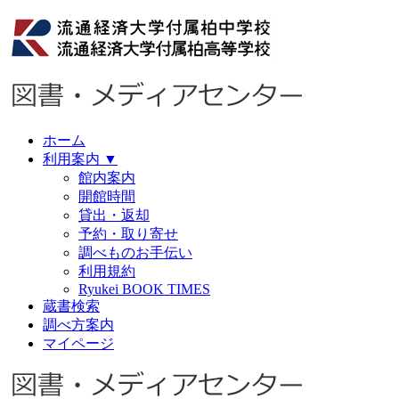
ホーム
利用案内
▼
館内案内
開館時間
貸出・返却
予約・取り寄せ
調べものお手伝い
利用規約
Ryukei BOOK TIMES
蔵書検索
調べ方案内
マイページ