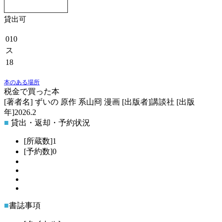
貸出可
010
ス
18
本のある場所
税金で買った本
[著者名]
ずいの 原作 系山冏 漫画
[出版者]
講談社
[出版
年]
2026.2
■
貸出・返却・予約状況
[所蔵数]
1
[予約数]
0
51192
:
9
■
書誌事項