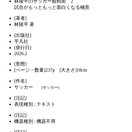
林陵平のサッカー観戦術 2
試合がもっともっと面白くなる極意
[著者]
林陵平 著
[出版社]
平凡社
[発行日]
2026.2
[形態]
[ページ・数量]237p [大きさ]18cm
[件名]
サッカー
(サッカー)
[注記]
表現種別 : テキスト
[注記]
機器種別 : 機器不用