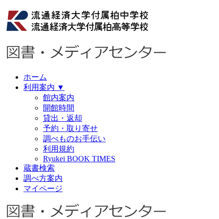
ホーム
利用案内
▼
館内案内
開館時間
貸出・返却
予約・取り寄せ
調べものお手伝い
利用規約
Ryukei BOOK TIMES
蔵書検索
調べ方案内
マイページ