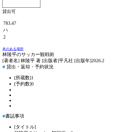
貸出可
783.47
ハ
2
本のある場所
林陵平のサッカー観戦術
[著者名]
林陵平 著
[出版者]
平凡社
[出版年]
2026.2
■
貸出・返却・予約状況
[所蔵数]
1
[予約数]
0
51435
:
9
■
書誌事項
[タイトル]