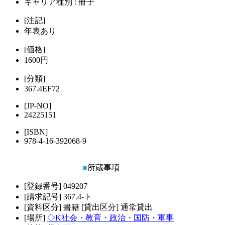
キャリア種別 : 冊子
[注記]
年表あり
[価格]
1600円
[分類]
367.4EF72
[JP-NO]
24225151
[ISBN]
978-4-16-392068-9
■
所蔵事項
[登録番号]
049207
[請求記号]
367.4-ト
[資料区分]
書籍
[貸出区分]
通常貸出
[場所]
◇K社会・教育・政治・国防・軍事