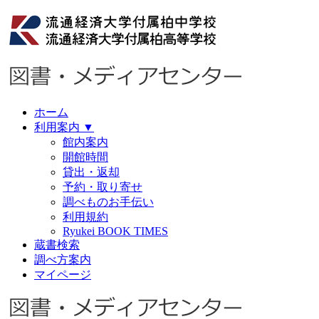
ホーム
利用案内
▼
館内案内
開館時間
貸出・返却
予約・取り寄せ
調べものお手伝い
利用規約
Ryukei BOOK TIMES
蔵書検索
調べ方案内
マイページ