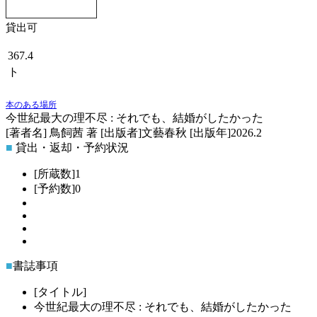
貸出可
367.4
ト
本のある場所
今世紀最大の理不尽 : それでも、結婚がしたかった
[著者名]
鳥飼茜 著
[出版者]
文藝春秋
[出版年]
2026.2
■
貸出・返却・予約状況
[所蔵数]
1
[予約数]
0
51471
:
9
■
書誌事項
[タイトル]
今世紀最大の理不尽 : それでも、結婚がしたかった