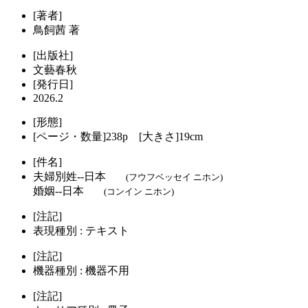
[著者]
鳥飼茜 著
[出版社]
文藝春秋
[発行日]
2026.2
[形態]
[ページ・数量]238p [大きさ]19cm
[件名]
夫婦別姓--日本
(フウフベッセイ ニホン)
婚姻--日本
(コンイン ニホン)
[注記]
表現種別 : テキスト
[注記]
機器種別 : 機器不用
[注記]